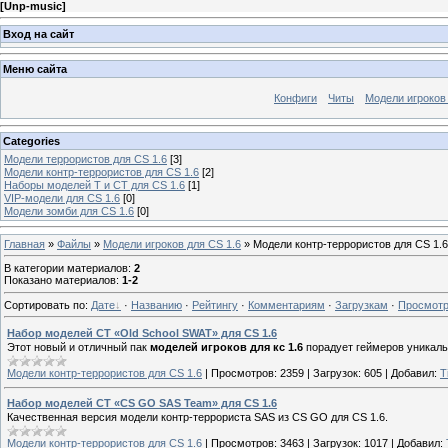
[
Unp-music
]
Вход на сайт
Меню сайта
Конфиги
Читы
Модели игроков
Categories
Модели террористов для CS 1.6
[3]
Модели контр-террористов для CS 1.6
[2]
Наборы моделей T и CT для CS 1.6
[1]
VIP-модели для CS 1.6
[0]
Модели зомби для CS 1.6
[0]
Главная
»
Файлы
»
Модели игроков для CS 1.6
» Модели контр-террористов для CS 1.6
В категории материалов
:
2
Показано материалов
:
1-2
Сортировать по
:
Дате
·
Названию
·
Рейтингу
·
Комментариям
·
Загрузкам
·
Просмот
Набор моделей CT «Old School SWAT» для CS 1.6
Этот новый и отличный пак
моделей игроков для кс 1.6
порадует геймеров уникаль
Модели контр-террористов для CS 1.6
|
Просмотров:
2359
|
Загрузок:
605
|
Добавил:
T
Набор моделей CT «CS GO SAS Team» для CS 1.6
Качественная версия модели контр-террориста SAS из CS GO для CS 1.6.
Модели контр-террористов для CS 1.6
|
Просмотров:
3463
|
Загрузок:
1017
|
Добавил: