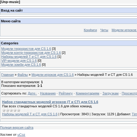
[
Unp-music
]
Вход на сайт
Меню сайта
Конфиги
Читы
Модели игроков
Categories
Модели террористов для CS 1.6
[3]
Модели контр-террористов для CS 1.6
[2]
Наборы моделей T и CT для CS 1.6
[1]
VIP-модели для CS 1.6
[0]
Модели зомби для CS 1.6
[0]
Главная
»
Файлы
»
Модели игроков для CS 1.6
» Наборы моделей T и CT для CS 1.6
В категории материалов
:
1
Показано материалов
:
1-1
Сортировать по
:
Дате
·
Названию
·
Рейтингу
·
Комментариям
·
Загрузкам
·
Просмот
Набор стандартных моделей игроков (T и CT) для CS 1.6
Пак всех стандартных моделей CS 1.6 для обеих команд.
Наборы моделей T и CT для CS 1.6
|
Просмотров:
3843
|
Загрузок:
1129
|
Добавил:
Ti
Полная версия сайта
Хостинг от
uCoz